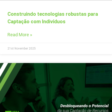
Construindo tecnologias robustas para
Captação com Indivíduos
Read More »
21st November 2025